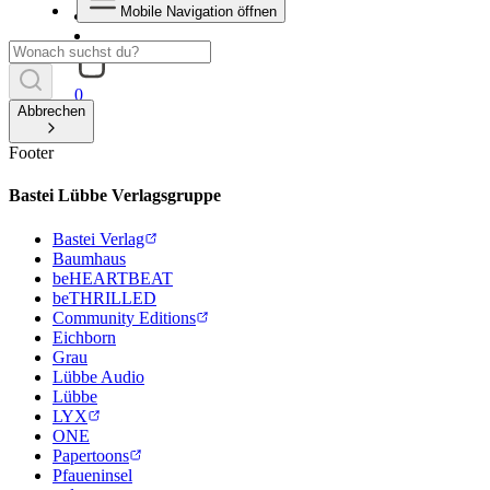
Mobile Navigation öffnen
0
Abbrechen
Footer
Bastei Lübbe Verlagsgruppe
Bastei Verlag
Baumhaus
beHEARTBEAT
beTHRILLED
Community Editions
Eichborn
Grau
Lübbe Audio
Lübbe
LYX
ONE
Papertoons
Pfaueninsel