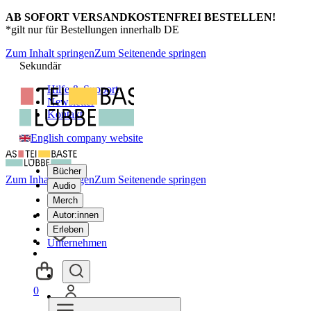
AB SOFORT VERSANDKOSTENFREI BESTELLEN!
*gilt nur für Bestellungen innerhalb DE
Zum Inhalt springen
Zum Seitenende springen
Sekundär
Hilfe & Support
Newsletter
Kontakt
English company website
Bücher
Zum Inhalt springen
Zum Seitenende springen
Audio
Merch
Autor:innen
Erleben
Unternehmen
0