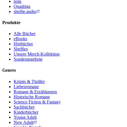
pola
Quadriga
shelfie.audio
Produkte
Alle Bücher
eBooks
Hörbücher
Shelfies
Unsere Merch-Kollektion
Sonderangebote
Genres
Krimis & Thriller
Liebesromane
Romane & Erzählungen
Historische Romane
Science Fiction & Fantasy
Sachbücher
Kinderbücher
Young Adult
New Adult