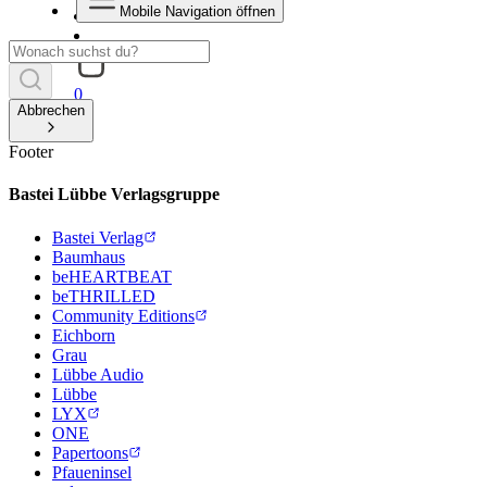
Mobile Navigation öffnen
0
Abbrechen
Footer
Bastei Lübbe Verlagsgruppe
Bastei Verlag
Baumhaus
beHEARTBEAT
beTHRILLED
Community Editions
Eichborn
Grau
Lübbe Audio
Lübbe
LYX
ONE
Papertoons
Pfaueninsel