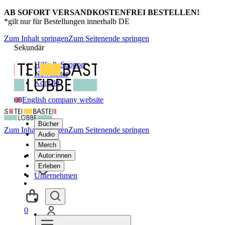
AB SOFORT VERSANDKOSTENFREI BESTELLEN!
*gilt nur für Bestellungen innerhalb DE
Zum Inhalt springen
Zum Seitenende springen
Sekundär
Hilfe & Support
Newsletter
Kontakt
English company website
Bücher
Zum Inhalt springen
Zum Seitenende springen
Audio
Merch
Autor:innen
Erleben
Unternehmen
0