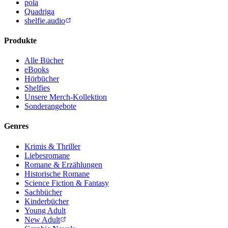
pola
Quadriga
shelfie.audio
Produkte
Alle Bücher
eBooks
Hörbücher
Shelfies
Unsere Merch-Kollektion
Sonderangebote
Genres
Krimis & Thriller
Liebesromane
Romane & Erzählungen
Historische Romane
Science Fiction & Fantasy
Sachbücher
Kinderbücher
Young Adult
New Adult