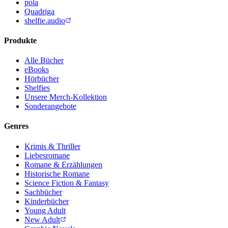
pola
Quadriga
shelfie.audio
Produkte
Alle Bücher
eBooks
Hörbücher
Shelfies
Unsere Merch-Kollektion
Sonderangebote
Genres
Krimis & Thriller
Liebesromane
Romane & Erzählungen
Historische Romane
Science Fiction & Fantasy
Sachbücher
Kinderbücher
Young Adult
New Adult