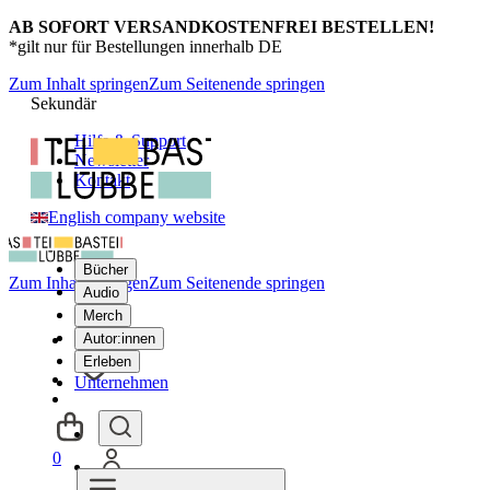
AB SOFORT VERSANDKOSTENFREI BESTELLEN!
*gilt nur für Bestellungen innerhalb DE
Zum Inhalt springen
Zum Seitenende springen
Sekundär
Hilfe & Support
Newsletter
Kontakt
English company website
Bücher
Zum Inhalt springen
Zum Seitenende springen
Audio
Merch
Autor:innen
Erleben
Unternehmen
0