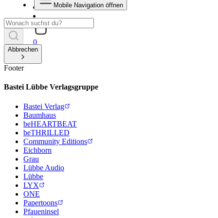
Mobile Navigation öffnen
0
Abbrechen
Footer
Bastei Lübbe Verlagsgruppe
Bastei Verlag
Baumhaus
beHEARTBEAT
beTHRILLED
Community Editions
Eichborn
Grau
Lübbe Audio
Lübbe
LYX
ONE
Papertoons
Pfaueninsel