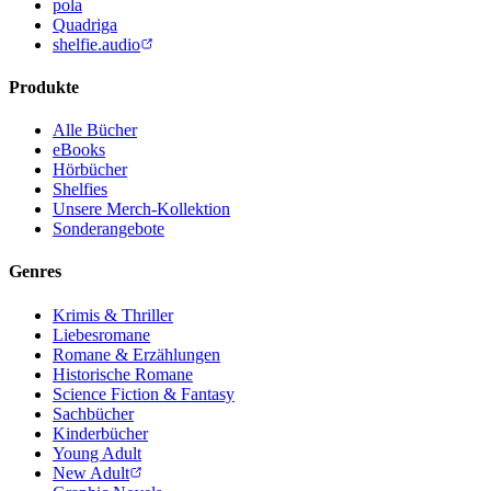
pola
Quadriga
shelfie.audio
Produkte
Alle Bücher
eBooks
Hörbücher
Shelfies
Unsere Merch-Kollektion
Sonderangebote
Genres
Krimis & Thriller
Liebesromane
Romane & Erzählungen
Historische Romane
Science Fiction & Fantasy
Sachbücher
Kinderbücher
Young Adult
New Adult