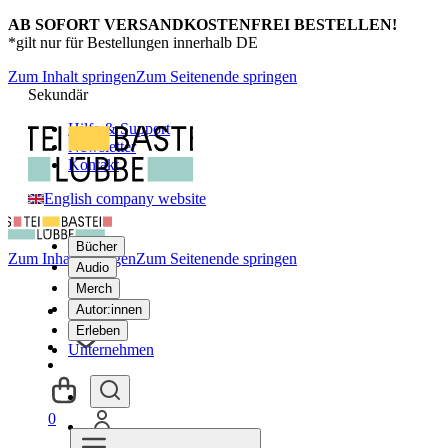
AB SOFORT VERSANDKOSTENFREI BESTELLEN!
*gilt nur für Bestellungen innerhalb DE
Zum Inhalt springen
Zum Seitenende springen
Sekundär
Hilfe & Support
Newsletter
Kontakt
English company website
Bücher
Zum Inhalt springen
Zum Seitenende springen
Audio
Merch
Autor:innen
Erleben
Unternehmen
0