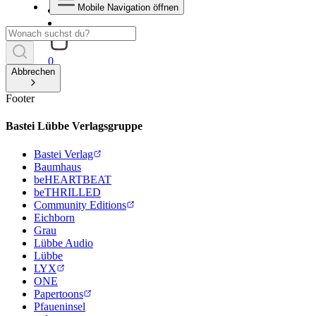
Mobile Navigation öffnen
0
Abbrechen
Footer
Bastei Lübbe Verlagsgruppe
Bastei Verlag
Baumhaus
beHEARTBEAT
beTHRILLED
Community Editions
Eichborn
Grau
Lübbe Audio
Lübbe
LYX
ONE
Papertoons
Pfaueninsel