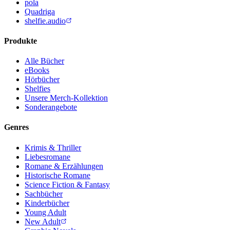
pola
Quadriga
shelfie.audio
Produkte
Alle Bücher
eBooks
Hörbücher
Shelfies
Unsere Merch-Kollektion
Sonderangebote
Genres
Krimis & Thriller
Liebesromane
Romane & Erzählungen
Historische Romane
Science Fiction & Fantasy
Sachbücher
Kinderbücher
Young Adult
New Adult