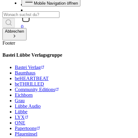
Mobile Navigation öffnen
0
Abbrechen
Footer
Bastei Lübbe Verlagsgruppe
Bastei Verlag
Baumhaus
beHEARTBEAT
beTHRILLED
Community Editions
Eichborn
Grau
Lübbe Audio
Lübbe
LYX
ONE
Papertoons
Pfaueninsel