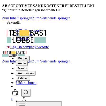
AB SOFORT VERSANDKOSTENFREI BESTELLEN!
*gilt nur für Bestellungen innerhalb DE
Zum Inhalt springen
Zum Seitenende springen
Sekundär
Hilfe & Support
Newsletter
Kontakt
English company website
Bücher
Zum Inhalt springen
Zum Seitenende springen
Audio
Merch
Autor:innen
Erleben
Unternehmen
0