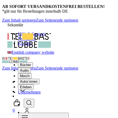
AB SOFORT VERSANDKOSTENFREI BESTELLEN!
*gilt nur für Bestellungen innerhalb DE
Zum Inhalt springen
Zum Seitenende springen
Sekundär
Hilfe & Support
Newsletter
Kontakt
English company website
Bücher
Zum Inhalt springen
Zum Seitenende springen
Audio
Merch
Autor:innen
Erleben
Unternehmen
0