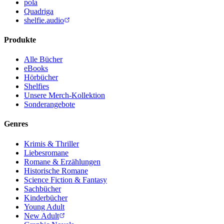
pola
Quadriga
shelfie.audio
Produkte
Alle Bücher
eBooks
Hörbücher
Shelfies
Unsere Merch-Kollektion
Sonderangebote
Genres
Krimis & Thriller
Liebesromane
Romane & Erzählungen
Historische Romane
Science Fiction & Fantasy
Sachbücher
Kinderbücher
Young Adult
New Adult