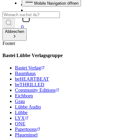
Mobile Navigation öffnen
0
Abbrechen
Footer
Bastei Lübbe Verlagsgruppe
Bastei Verlag
Baumhaus
beHEARTBEAT
beTHRILLED
Community Editions
Eichborn
Grau
Lübbe Audio
Lübbe
LYX
ONE
Papertoons
Pfaueninsel