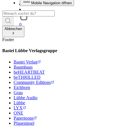
Mobile Navigation öffnen
0
Abbrechen
Footer
Bastei Lübbe Verlagsgruppe
Bastei Verlag
Baumhaus
beHEARTBEAT
beTHRILLED
Community Editions
Eichborn
Grau
Lübbe Audio
Lübbe
LYX
ONE
Papertoons
Pfaueninsel