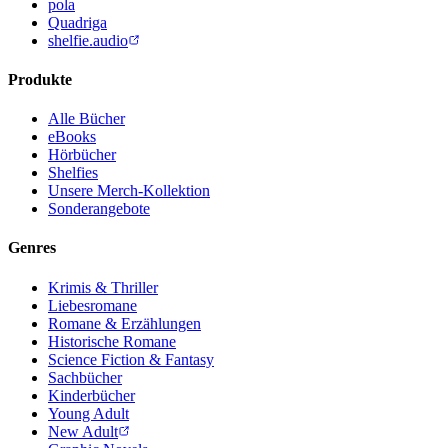
pola
Quadriga
shelfie.audio
Produkte
Alle Bücher
eBooks
Hörbücher
Shelfies
Unsere Merch-Kollektion
Sonderangebote
Genres
Krimis & Thriller
Liebesromane
Romane & Erzählungen
Historische Romane
Science Fiction & Fantasy
Sachbücher
Kinderbücher
Young Adult
New Adult