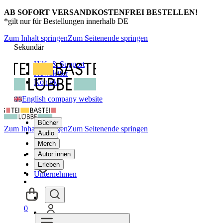
AB SOFORT VERSANDKOSTENFREI BESTELLEN!
*gilt nur für Bestellungen innerhalb DE
Zum Inhalt springen
Zum Seitenende springen
Sekundär
Hilfe & Support
Newsletter
Kontakt
English company website
Bücher
Zum Inhalt springen
Zum Seitenende springen
Audio
Merch
Autor:innen
Erleben
Unternehmen
0