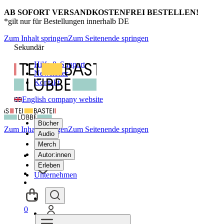
AB SOFORT VERSANDKOSTENFREI BESTELLEN!
*gilt nur für Bestellungen innerhalb DE
Zum Inhalt springen
Zum Seitenende springen
Sekundär
Hilfe & Support
Newsletter
Kontakt
English company website
Bücher
Zum Inhalt springen
Zum Seitenende springen
Audio
Merch
Autor:innen
Erleben
Unternehmen
0