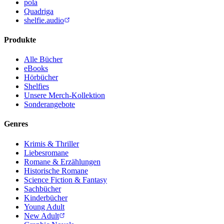
pola
Quadriga
shelfie.audio
Produkte
Alle Bücher
eBooks
Hörbücher
Shelfies
Unsere Merch-Kollektion
Sonderangebote
Genres
Krimis & Thriller
Liebesromane
Romane & Erzählungen
Historische Romane
Science Fiction & Fantasy
Sachbücher
Kinderbücher
Young Adult
New Adult