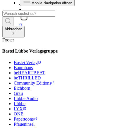
Mobile Navigation öffnen
0
Abbrechen
Footer
Bastei Lübbe Verlagsgruppe
Bastei Verlag
Baumhaus
beHEARTBEAT
beTHRILLED
Community Editions
Eichborn
Grau
Lübbe Audio
Lübbe
LYX
ONE
Papertoons
Pfaueninsel