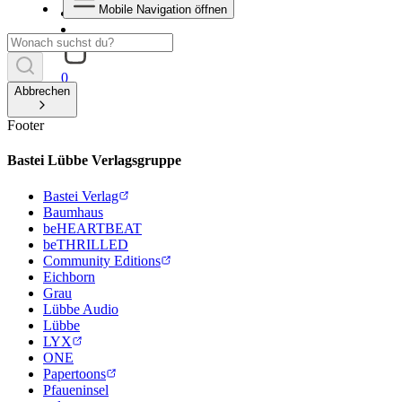
Mobile Navigation öffnen
0
Abbrechen
Footer
Bastei Lübbe Verlagsgruppe
Bastei Verlag
Baumhaus
beHEARTBEAT
beTHRILLED
Community Editions
Eichborn
Grau
Lübbe Audio
Lübbe
LYX
ONE
Papertoons
Pfaueninsel