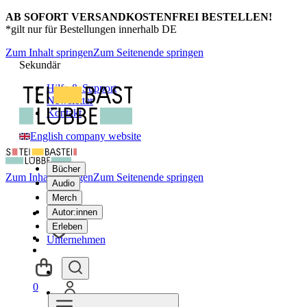
AB SOFORT VERSANDKOSTENFREI BESTELLEN!
*gilt nur für Bestellungen innerhalb DE
Zum Inhalt springen
Zum Seitenende springen
Sekundär
Hilfe & Support
Newsletter
Kontakt
English company website
Bücher
Zum Inhalt springen
Zum Seitenende springen
Audio
Merch
Autor:innen
Erleben
Unternehmen
0