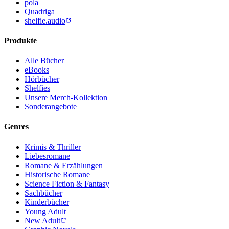
pola
Quadriga
shelfie.audio
Produkte
Alle Bücher
eBooks
Hörbücher
Shelfies
Unsere Merch-Kollektion
Sonderangebote
Genres
Krimis & Thriller
Liebesromane
Romane & Erzählungen
Historische Romane
Science Fiction & Fantasy
Sachbücher
Kinderbücher
Young Adult
New Adult