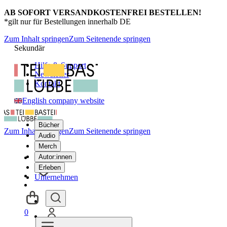
AB SOFORT VERSANDKOSTENFREI BESTELLEN!
*gilt nur für Bestellungen innerhalb DE
Zum Inhalt springen
Zum Seitenende springen
Sekundär
Hilfe & Support
Newsletter
Kontakt
English company website
Bücher
Zum Inhalt springen
Zum Seitenende springen
Audio
Merch
Autor:innen
Erleben
Unternehmen
0