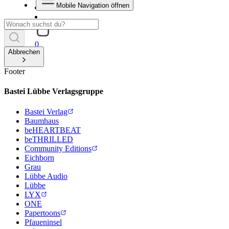
Mobile Navigation öffnen
0
Abbrechen
Footer
Bastei Lübbe Verlagsgruppe
Bastei Verlag
Baumhaus
beHEARTBEAT
beTHRILLED
Community Editions
Eichborn
Grau
Lübbe Audio
Lübbe
LYX
ONE
Papertoons
Pfaueninsel