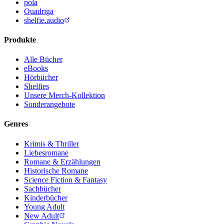
pola
Quadriga
shelfie.audio
Produkte
Alle Bücher
eBooks
Hörbücher
Shelfies
Unsere Merch-Kollektion
Sonderangebote
Genres
Krimis & Thriller
Liebesromane
Romane & Erzählungen
Historische Romane
Science Fiction & Fantasy
Sachbücher
Kinderbücher
Young Adult
New Adult