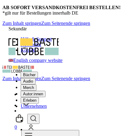
AB SOFORT VERSANDKOSTENFREI BESTELLEN!
*gilt nur für Bestellungen innerhalb DE
Zum Inhalt springen
Zum Seitenende springen
Sekundär
Hilfe & Support
Newsletter
Kontakt
English company website
Bücher
Zum Inhalt springen
Zum Seitenende springen
Audio
Merch
Autor:innen
Erleben
Unternehmen
0