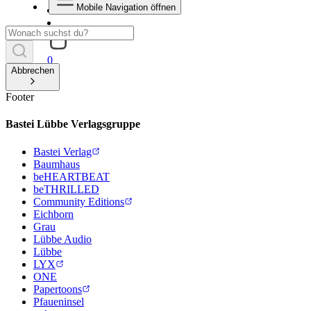
Mobile Navigation öffnen
0
Abbrechen
Footer
Bastei Lübbe Verlagsgruppe
Bastei Verlag
Baumhaus
beHEARTBEAT
beTHRILLED
Community Editions
Eichborn
Grau
Lübbe Audio
Lübbe
LYX
ONE
Papertoons
Pfaueninsel