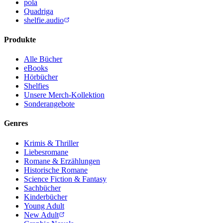
pola
Quadriga
shelfie.audio
Produkte
Alle Bücher
eBooks
Hörbücher
Shelfies
Unsere Merch-Kollektion
Sonderangebote
Genres
Krimis & Thriller
Liebesromane
Romane & Erzählungen
Historische Romane
Science Fiction & Fantasy
Sachbücher
Kinderbücher
Young Adult
New Adult