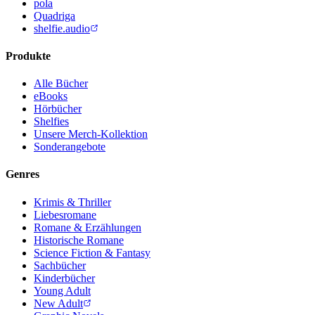
pola
Quadriga
shelfie.audio
Produkte
Alle Bücher
eBooks
Hörbücher
Shelfies
Unsere Merch-Kollektion
Sonderangebote
Genres
Krimis & Thriller
Liebesromane
Romane & Erzählungen
Historische Romane
Science Fiction & Fantasy
Sachbücher
Kinderbücher
Young Adult
New Adult