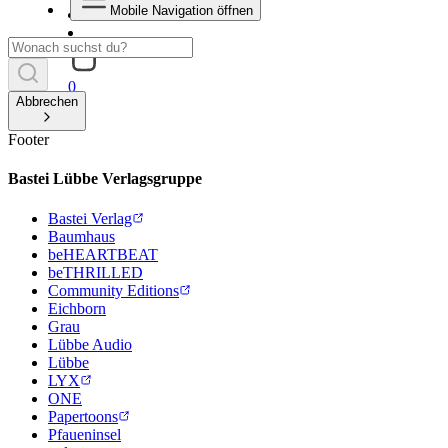
Mobile Navigation öffnen
0
Abbrechen
Footer
Bastei Lübbe Verlagsgruppe
Bastei Verlag
Baumhaus
beHEARTBEAT
beTHRILLED
Community Editions
Eichborn
Grau
Lübbe Audio
Lübbe
LYX
ONE
Papertoons
Pfaueninsel