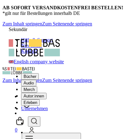
AB SOFORT VERSANDKOSTENFREI BESTELLEN!
*gilt nur für Bestellungen innerhalb DE
Zum Inhalt springen
Zum Seitenende springen
Sekundär
Hilfe & Support
Newsletter
Kontakt
English company website
Bücher
Zum Inhalt springen
Zum Seitenende springen
Audio
Merch
Autor:innen
Erleben
Unternehmen
0