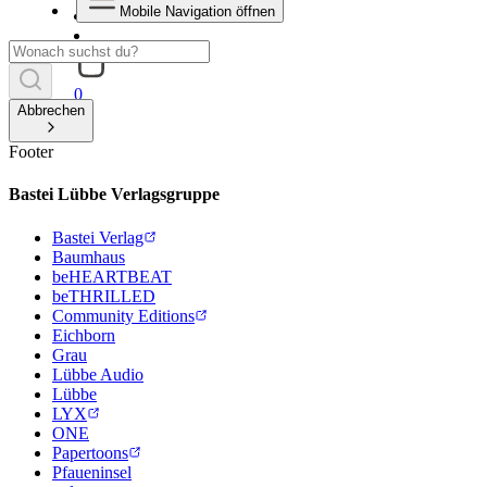
Mobile Navigation öffnen
0
Abbrechen
Footer
Bastei Lübbe Verlagsgruppe
Bastei Verlag
Baumhaus
beHEARTBEAT
beTHRILLED
Community Editions
Eichborn
Grau
Lübbe Audio
Lübbe
LYX
ONE
Papertoons
Pfaueninsel