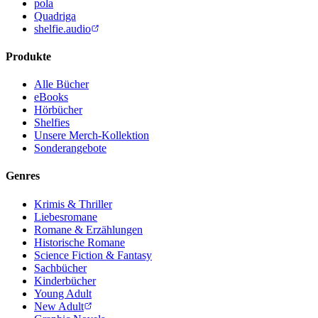
pola
Quadriga
shelfie.audio
Produkte
Alle Bücher
eBooks
Hörbücher
Shelfies
Unsere Merch-Kollektion
Sonderangebote
Genres
Krimis & Thriller
Liebesromane
Romane & Erzählungen
Historische Romane
Science Fiction & Fantasy
Sachbücher
Kinderbücher
Young Adult
New Adult