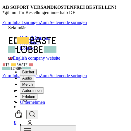
AB SOFORT VERSANDKOSTENFREI BESTELLEN!
*gilt nur für Bestellungen innerhalb DE
Zum Inhalt springen
Zum Seitenende springen
Sekundär
Hilfe & Support
Newsletter
Kontakt
English company website
Bücher
Zum Inhalt springen
Zum Seitenende springen
Audio
Merch
Autor:innen
Erleben
Unternehmen
0