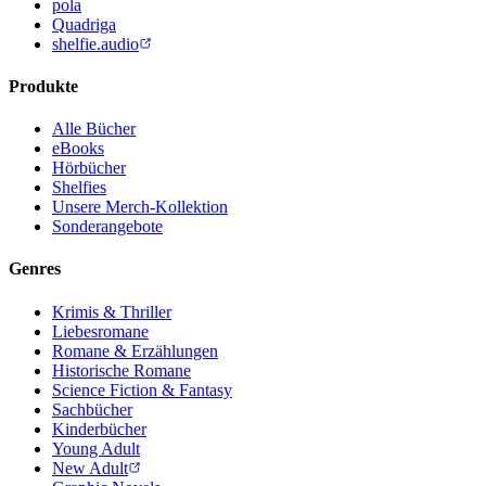
pola
Quadriga
shelfie.audio
Produkte
Alle Bücher
eBooks
Hörbücher
Shelfies
Unsere Merch-Kollektion
Sonderangebote
Genres
Krimis & Thriller
Liebesromane
Romane & Erzählungen
Historische Romane
Science Fiction & Fantasy
Sachbücher
Kinderbücher
Young Adult
New Adult