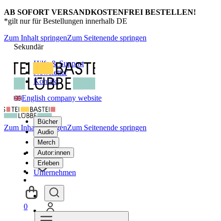
AB SOFORT VERSANDKOSTENFREI BESTELLEN!
*gilt nur für Bestellungen innerhalb DE
Zum Inhalt springen
Zum Seitenende springen
Sekundär
Hilfe & Support
Newsletter
Kontakt
English company website
Bücher
Zum Inhalt springen
Zum Seitenende springen
Audio
Merch
Autor:innen
Erleben
Unternehmen
0