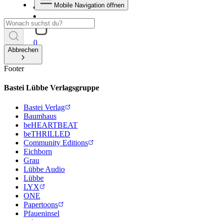
Mobile Navigation öffnen
0
Abbrechen
Footer
Bastei Lübbe Verlagsgruppe
Bastei Verlag
Baumhaus
beHEARTBEAT
beTHRILLED
Community Editions
Eichborn
Grau
Lübbe Audio
Lübbe
LYX
ONE
Papertoons
Pfaueninsel