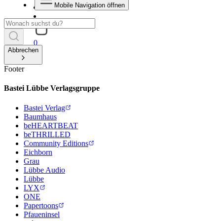
Mobile Navigation öffnen
0
Abbrechen
Footer
Bastei Lübbe Verlagsgruppe
Bastei Verlag
Baumhaus
beHEARTBEAT
beTHRILLED
Community Editions
Eichborn
Grau
Lübbe Audio
Lübbe
LYX
ONE
Papertoons
Pfaueninsel