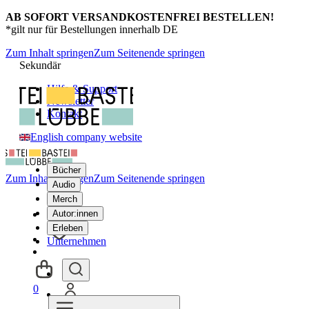
AB SOFORT VERSANDKOSTENFREI BESTELLEN!
*gilt nur für Bestellungen innerhalb DE
Zum Inhalt springen
Zum Seitenende springen
Sekundär
Hilfe & Support
Newsletter
Kontakt
English company website
Bücher
Zum Inhalt springen
Zum Seitenende springen
Audio
Merch
Autor:innen
Erleben
Unternehmen
0