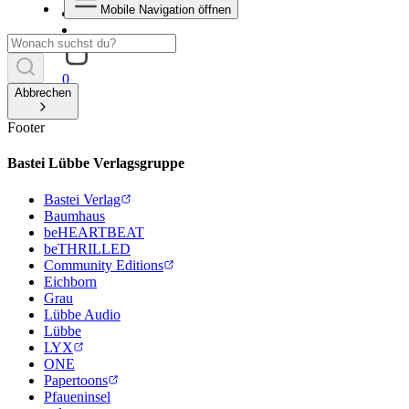
Mobile Navigation öffnen
0
Abbrechen
Footer
Bastei Lübbe Verlagsgruppe
Bastei Verlag
Baumhaus
beHEARTBEAT
beTHRILLED
Community Editions
Eichborn
Grau
Lübbe Audio
Lübbe
LYX
ONE
Papertoons
Pfaueninsel