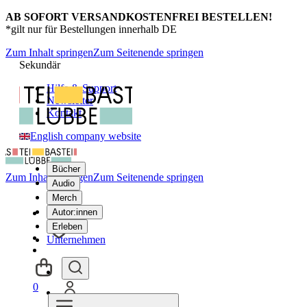
AB SOFORT VERSANDKOSTENFREI BESTELLEN!
*gilt nur für Bestellungen innerhalb DE
Zum Inhalt springen
Zum Seitenende springen
Sekundär
Hilfe & Support
Newsletter
Kontakt
English company website
Bücher
Zum Inhalt springen
Zum Seitenende springen
Audio
Merch
Autor:innen
Erleben
Unternehmen
0