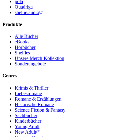
pola
Quadriga
shelfie.audio
Produkte
Alle Bücher
eBooks
Hörbücher
Shelfies
Unsere Merch-Kollektion
Sonderangebote
Genres
Krimis & Thriller
Liebesromane
Romane & Erzählungen
Historische Romane
Science Fiction & Fantasy
Sachbücher
Kinderbücher
Young Adult
New Adult