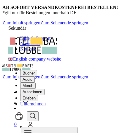
AB SOFORT VERSANDKOSTENFREI BESTELLEN!
*gilt nur für Bestellungen innerhalb DE
Zum Inhalt springen
Zum Seitenende springen
Sekundär
Hilfe & Support
Newsletter
Kontakt
English company website
Bücher
Zum Inhalt springen
Zum Seitenende springen
Audio
Merch
Autor:innen
Erleben
Unternehmen
0