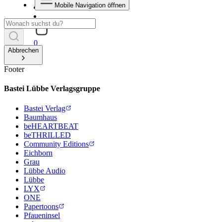
Mobile Navigation öffnen
0
Abbrechen
Footer
Bastei Lübbe Verlagsgruppe
Bastei Verlag
Baumhaus
beHEARTBEAT
beTHRILLED
Community Editions
Eichborn
Grau
Lübbe Audio
Lübbe
LYX
ONE
Papertoons
Pfaueninsel