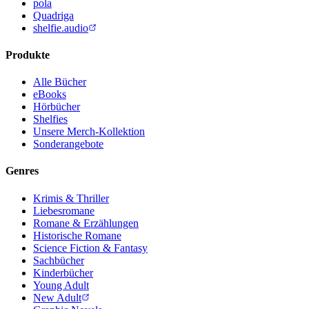
pola
Quadriga
shelfie.audio
Produkte
Alle Bücher
eBooks
Hörbücher
Shelfies
Unsere Merch-Kollektion
Sonderangebote
Genres
Krimis & Thriller
Liebesromane
Romane & Erzählungen
Historische Romane
Science Fiction & Fantasy
Sachbücher
Kinderbücher
Young Adult
New Adult