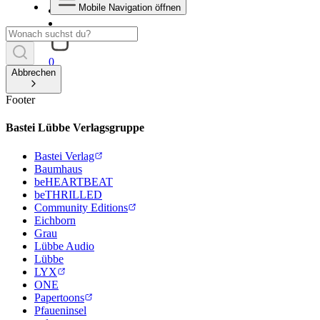
Mobile Navigation öffnen
0
Abbrechen
Footer
Bastei Lübbe Verlagsgruppe
Bastei Verlag
Baumhaus
beHEARTBEAT
beTHRILLED
Community Editions
Eichborn
Grau
Lübbe Audio
Lübbe
LYX
ONE
Papertoons
Pfaueninsel