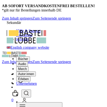
AB SOFORT VERSANDKOSTENFREI BESTELLEN!
*gilt nur für Bestellungen innerhalb DE
Zum Inhalt springen
Zum Seitenende springen
Sekundär
Hilfe & Support
Newsletter
Kontakt
English company website
Bücher
Zum Inhalt springen
Zum Seitenende springen
Audio
Merch
Autor:innen
Erleben
Unternehmen
0