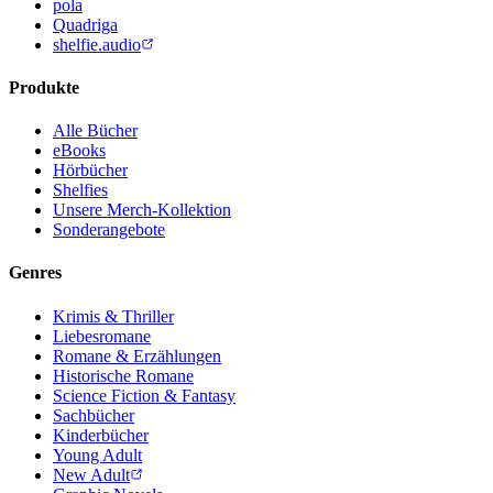
pola
Quadriga
shelfie.audio
Produkte
Alle Bücher
eBooks
Hörbücher
Shelfies
Unsere Merch-Kollektion
Sonderangebote
Genres
Krimis & Thriller
Liebesromane
Romane & Erzählungen
Historische Romane
Science Fiction & Fantasy
Sachbücher
Kinderbücher
Young Adult
New Adult