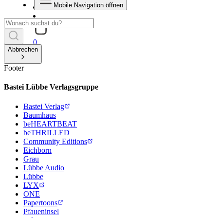
Mobile Navigation öffnen
0
Abbrechen
Footer
Bastei Lübbe Verlagsgruppe
Bastei Verlag
Baumhaus
beHEARTBEAT
beTHRILLED
Community Editions
Eichborn
Grau
Lübbe Audio
Lübbe
LYX
ONE
Papertoons
Pfaueninsel