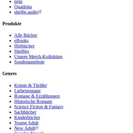
pola
Quadriga
shelfie.audio
Produkte
Alle Bücher
eBooks
Hörbücher
Shelfies
Unsere Merch-Kollektion
Sonderangebote
Genres
Krimis & Thriller
Liebesromane
Romane & Erzählungen
Historische Romane
Science Fiction & Fantasy
Sachbücher
Kinderbücher
Young Adult
New Adult