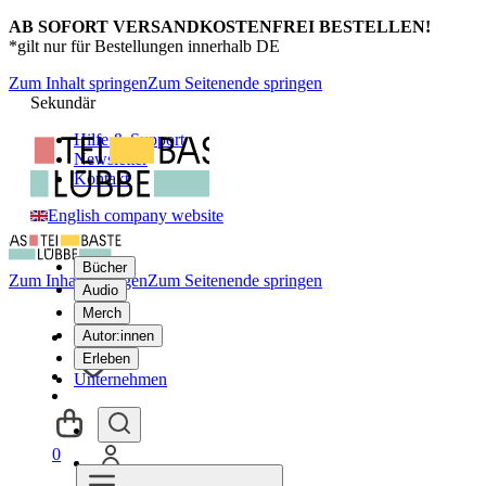
AB SOFORT VERSANDKOSTENFREI BESTELLEN!
*gilt nur für Bestellungen innerhalb DE
Zum Inhalt springen
Zum Seitenende springen
Sekundär
Hilfe & Support
Newsletter
Kontakt
English company website
Bücher
Zum Inhalt springen
Zum Seitenende springen
Audio
Merch
Autor:innen
Erleben
Unternehmen
0