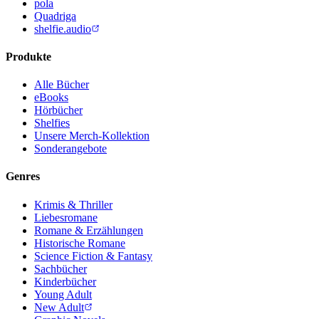
pola
Quadriga
shelfie.audio
Produkte
Alle Bücher
eBooks
Hörbücher
Shelfies
Unsere Merch-Kollektion
Sonderangebote
Genres
Krimis & Thriller
Liebesromane
Romane & Erzählungen
Historische Romane
Science Fiction & Fantasy
Sachbücher
Kinderbücher
Young Adult
New Adult