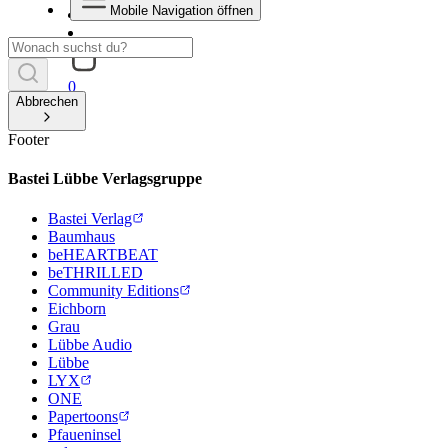
Mobile Navigation öffnen
0
Abbrechen
Footer
Bastei Lübbe Verlagsgruppe
Bastei Verlag
Baumhaus
beHEARTBEAT
beTHRILLED
Community Editions
Eichborn
Grau
Lübbe Audio
Lübbe
LYX
ONE
Papertoons
Pfaueninsel