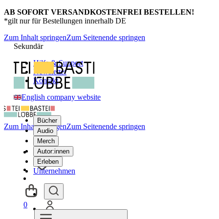
AB SOFORT VERSANDKOSTENFREI BESTELLEN!
*gilt nur für Bestellungen innerhalb DE
Zum Inhalt springen
Zum Seitenende springen
Sekundär
Hilfe & Support
Newsletter
Kontakt
English company website
Bücher
Zum Inhalt springen
Zum Seitenende springen
Audio
Merch
Autor:innen
Erleben
Unternehmen
0