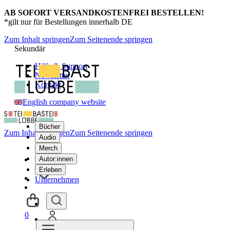
AB SOFORT VERSANDKOSTENFREI BESTELLEN!
*gilt nur für Bestellungen innerhalb DE
Zum Inhalt springen
Zum Seitenende springen
Sekundär
Hilfe & Support
Newsletter
Kontakt
English company website
Bücher
Zum Inhalt springen
Zum Seitenende springen
Audio
Merch
Autor:innen
Erleben
Unternehmen
0