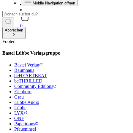
Mobile Navigation öffnen
0
Abbrechen
Footer
Bastei Lübbe Verlagsgruppe
Bastei Verlag
Baumhaus
beHEARTBEAT
beTHRILLED
Community Editions
Eichborn
Grau
Lübbe Audio
Lübbe
LYX
ONE
Papertoons
Pfaueninsel