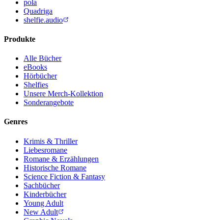
pola
Quadriga
shelfie.audio
Produkte
Alle Bücher
eBooks
Hörbücher
Shelfies
Unsere Merch-Kollektion
Sonderangebote
Genres
Krimis & Thriller
Liebesromane
Romane & Erzählungen
Historische Romane
Science Fiction & Fantasy
Sachbücher
Kinderbücher
Young Adult
New Adult