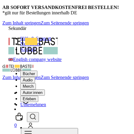
AB SOFORT VERSANDKOSTENFREI BESTELLEN!
*gilt nur für Bestellungen innerhalb DE
Zum Inhalt springen
Zum Seitenende springen
Sekundär
Hilfe & Support
Newsletter
Kontakt
English company website
Bücher
Zum Inhalt springen
Zum Seitenende springen
Audio
Merch
Autor:innen
Erleben
Unternehmen
0