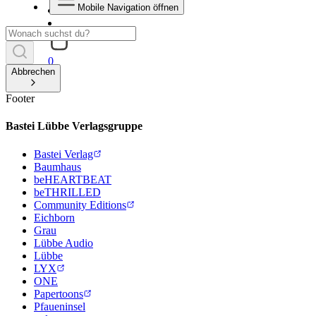
Mobile Navigation öffnen
0
Abbrechen
Footer
Bastei Lübbe Verlagsgruppe
Bastei Verlag
Baumhaus
beHEARTBEAT
beTHRILLED
Community Editions
Eichborn
Grau
Lübbe Audio
Lübbe
LYX
ONE
Papertoons
Pfaueninsel