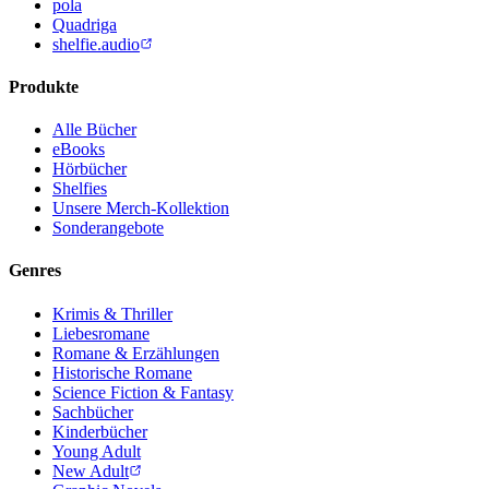
pola
Quadriga
shelfie.audio
Produkte
Alle Bücher
eBooks
Hörbücher
Shelfies
Unsere Merch-Kollektion
Sonderangebote
Genres
Krimis & Thriller
Liebesromane
Romane & Erzählungen
Historische Romane
Science Fiction & Fantasy
Sachbücher
Kinderbücher
Young Adult
New Adult