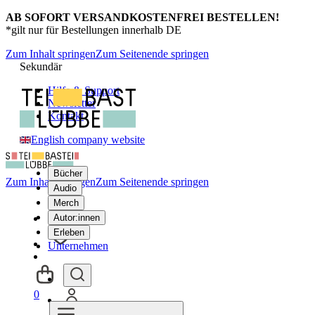
AB SOFORT VERSANDKOSTENFREI BESTELLEN!
*gilt nur für Bestellungen innerhalb DE
Zum Inhalt springen
Zum Seitenende springen
Sekundär
Hilfe & Support
Newsletter
Kontakt
English company website
Bücher
Zum Inhalt springen
Zum Seitenende springen
Audio
Merch
Autor:innen
Erleben
Unternehmen
0