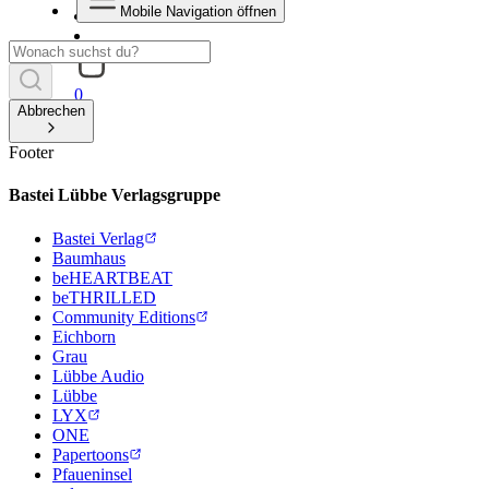
Mobile Navigation öffnen
0
Abbrechen
Footer
Bastei Lübbe Verlagsgruppe
Bastei Verlag
Baumhaus
beHEARTBEAT
beTHRILLED
Community Editions
Eichborn
Grau
Lübbe Audio
Lübbe
LYX
ONE
Papertoons
Pfaueninsel