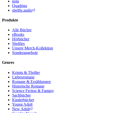
pola
Quadriga
shelfie.audio
Produkte
Alle Bücher
eBooks
Hörbücher
Shelfies
Unsere Merch-Kollektion
Sonderangebote
Genres
Krimis & Thriller
Liebesromane
Romane & Erzählungen
Historische Romane
Science Fiction & Fantasy
Sachbücher
Kinderbücher
Young Adult
New Adult