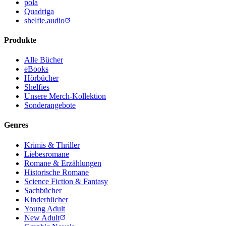
pola
Quadriga
shelfie.audio
Produkte
Alle Bücher
eBooks
Hörbücher
Shelfies
Unsere Merch-Kollektion
Sonderangebote
Genres
Krimis & Thriller
Liebesromane
Romane & Erzählungen
Historische Romane
Science Fiction & Fantasy
Sachbücher
Kinderbücher
Young Adult
New Adult