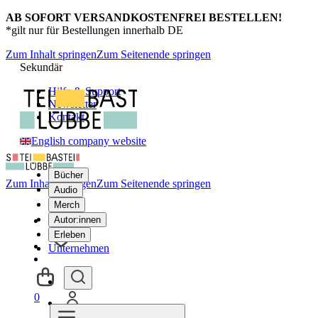
AB SOFORT VERSANDKOSTENFREI BESTELLEN!
*gilt nur für Bestellungen innerhalb DE
Zum Inhalt springen
Zum Seitenende springen
Sekundär
Hilfe & Support
Newsletter
Kontakt
English company website
Bücher
Zum Inhalt springen
Zum Seitenende springen
Audio
Merch
Autor:innen
Erleben
Unternehmen
0