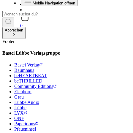
Mobile Navigation öffnen
0
Abbrechen
Footer
Bastei Lübbe Verlagsgruppe
Bastei Verlag
Baumhaus
beHEARTBEAT
beTHRILLED
Community Editions
Eichborn
Grau
Lübbe Audio
Lübbe
LYX
ONE
Papertoons
Pfaueninsel