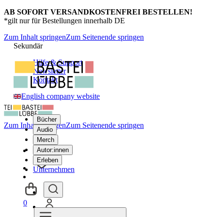
AB SOFORT VERSANDKOSTENFREI BESTELLEN!
*gilt nur für Bestellungen innerhalb DE
Zum Inhalt springen
Zum Seitenende springen
Sekundär
Hilfe & Support
Newsletter
Kontakt
English company website
Bücher
Zum Inhalt springen
Zum Seitenende springen
Audio
Merch
Autor:innen
Erleben
Unternehmen
0