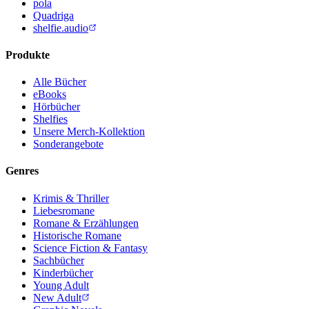
pola
Quadriga
shelfie.audio
Produkte
Alle Bücher
eBooks
Hörbücher
Shelfies
Unsere Merch-Kollektion
Sonderangebote
Genres
Krimis & Thriller
Liebesromane
Romane & Erzählungen
Historische Romane
Science Fiction & Fantasy
Sachbücher
Kinderbücher
Young Adult
New Adult