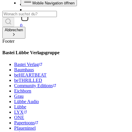
Mobile Navigation öffnen
0
Abbrechen
Footer
Bastei Lübbe Verlagsgruppe
Bastei Verlag
Baumhaus
beHEARTBEAT
beTHRILLED
Community Editions
Eichborn
Grau
Lübbe Audio
Lübbe
LYX
ONE
Papertoons
Pfaueninsel