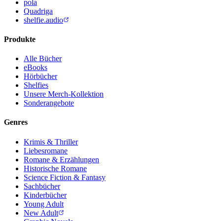
pola
Quadriga
shelfie.audio
Produkte
Alle Bücher
eBooks
Hörbücher
Shelfies
Unsere Merch-Kollektion
Sonderangebote
Genres
Krimis & Thriller
Liebesromane
Romane & Erzählungen
Historische Romane
Science Fiction & Fantasy
Sachbücher
Kinderbücher
Young Adult
New Adult