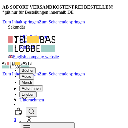
AB SOFORT VERSANDKOSTENFREI BESTELLEN!
*gilt nur für Bestellungen innerhalb DE
Zum Inhalt springen
Zum Seitenende springen
Sekundär
Hilfe & Support
Newsletter
Kontakt
English company website
Bücher
Zum Inhalt springen
Zum Seitenende springen
Audio
Merch
Autor:innen
Erleben
Unternehmen
0