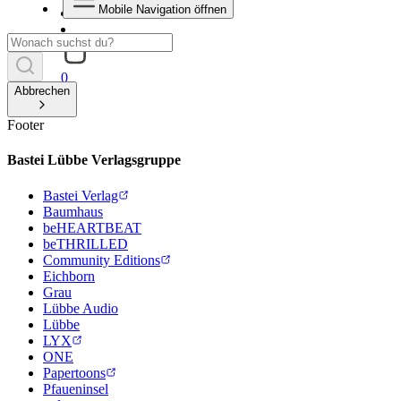
Mobile Navigation öffnen
0
Abbrechen
Footer
Bastei Lübbe Verlagsgruppe
Bastei Verlag
Baumhaus
beHEARTBEAT
beTHRILLED
Community Editions
Eichborn
Grau
Lübbe Audio
Lübbe
LYX
ONE
Papertoons
Pfaueninsel