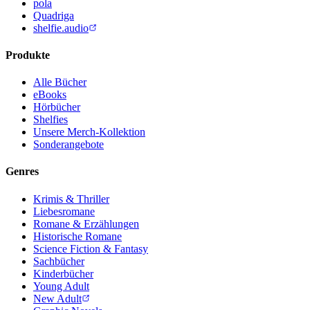
pola
Quadriga
shelfie.audio
Produkte
Alle Bücher
eBooks
Hörbücher
Shelfies
Unsere Merch-Kollektion
Sonderangebote
Genres
Krimis & Thriller
Liebesromane
Romane & Erzählungen
Historische Romane
Science Fiction & Fantasy
Sachbücher
Kinderbücher
Young Adult
New Adult