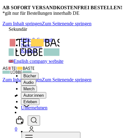
AB SOFORT VERSANDKOSTENFREI BESTELLEN!
*gilt nur für Bestellungen innerhalb DE
Zum Inhalt springen
Zum Seitenende springen
Sekundär
Hilfe & Support
Newsletter
Kontakt
English company website
Bücher
Zum Inhalt springen
Zum Seitenende springen
Audio
Merch
Autor:innen
Erleben
Unternehmen
0