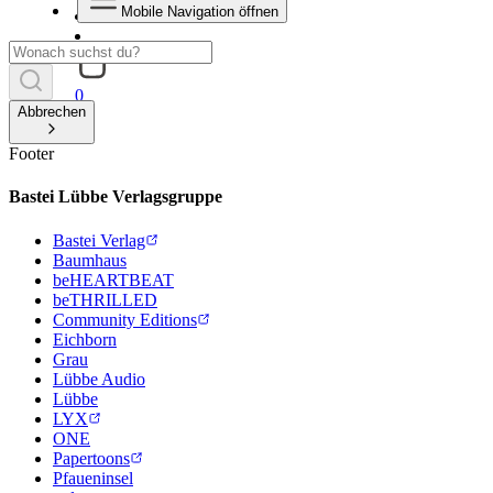
Mobile Navigation öffnen
0
Abbrechen
Footer
Bastei Lübbe Verlagsgruppe
Bastei Verlag
Baumhaus
beHEARTBEAT
beTHRILLED
Community Editions
Eichborn
Grau
Lübbe Audio
Lübbe
LYX
ONE
Papertoons
Pfaueninsel