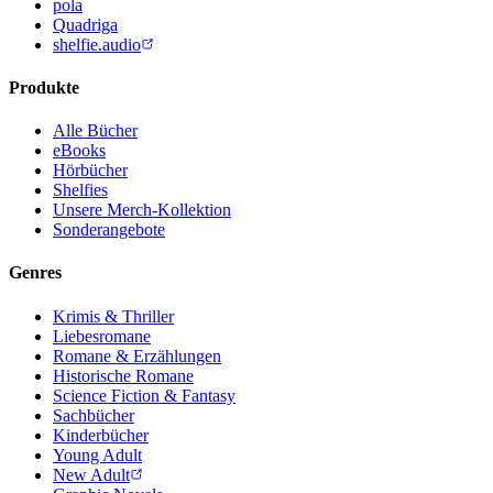
pola
Quadriga
shelfie.audio
Produkte
Alle Bücher
eBooks
Hörbücher
Shelfies
Unsere Merch-Kollektion
Sonderangebote
Genres
Krimis & Thriller
Liebesromane
Romane & Erzählungen
Historische Romane
Science Fiction & Fantasy
Sachbücher
Kinderbücher
Young Adult
New Adult