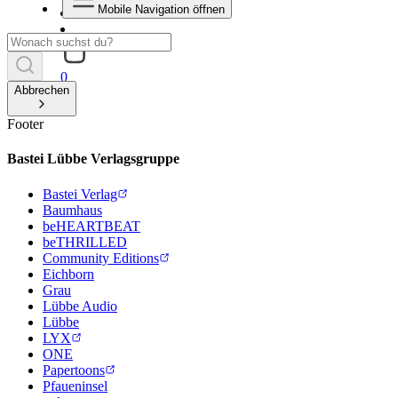
Mobile Navigation öffnen
0
Abbrechen
Footer
Bastei Lübbe Verlagsgruppe
Bastei Verlag
Baumhaus
beHEARTBEAT
beTHRILLED
Community Editions
Eichborn
Grau
Lübbe Audio
Lübbe
LYX
ONE
Papertoons
Pfaueninsel