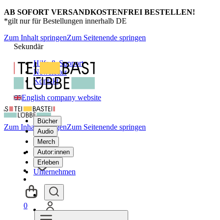
AB SOFORT VERSANDKOSTENFREI BESTELLEN!
*gilt nur für Bestellungen innerhalb DE
Zum Inhalt springen
Zum Seitenende springen
Sekundär
Hilfe & Support
Newsletter
Kontakt
English company website
Bücher
Zum Inhalt springen
Zum Seitenende springen
Audio
Merch
Autor:innen
Erleben
Unternehmen
0