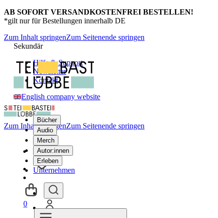
AB SOFORT VERSANDKOSTENFREI BESTELLEN!
*gilt nur für Bestellungen innerhalb DE
Zum Inhalt springen
Zum Seitenende springen
Sekundär
Hilfe & Support
Newsletter
Kontakt
English company website
Bücher
Zum Inhalt springen
Zum Seitenende springen
Audio
Merch
Autor:innen
Erleben
Unternehmen
0