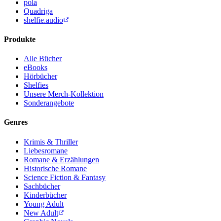
pola
Quadriga
shelfie.audio
Produkte
Alle Bücher
eBooks
Hörbücher
Shelfies
Unsere Merch-Kollektion
Sonderangebote
Genres
Krimis & Thriller
Liebesromane
Romane & Erzählungen
Historische Romane
Science Fiction & Fantasy
Sachbücher
Kinderbücher
Young Adult
New Adult