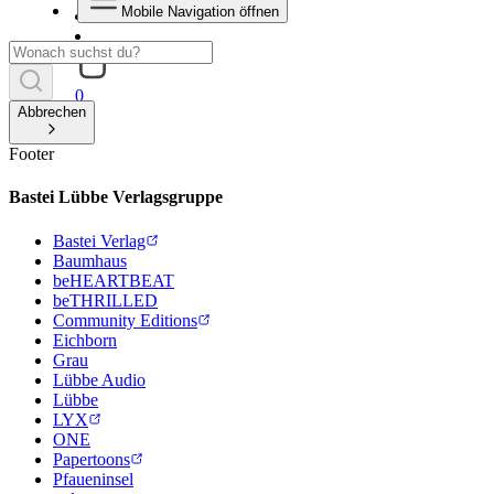
Mobile Navigation öffnen
0
Abbrechen
Footer
Bastei Lübbe Verlagsgruppe
Bastei Verlag
Baumhaus
beHEARTBEAT
beTHRILLED
Community Editions
Eichborn
Grau
Lübbe Audio
Lübbe
LYX
ONE
Papertoons
Pfaueninsel