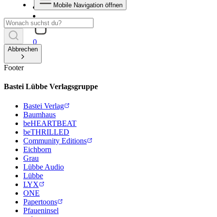
Mobile Navigation öffnen
0
Abbrechen
Footer
Bastei Lübbe Verlagsgruppe
Bastei Verlag
Baumhaus
beHEARTBEAT
beTHRILLED
Community Editions
Eichborn
Grau
Lübbe Audio
Lübbe
LYX
ONE
Papertoons
Pfaueninsel