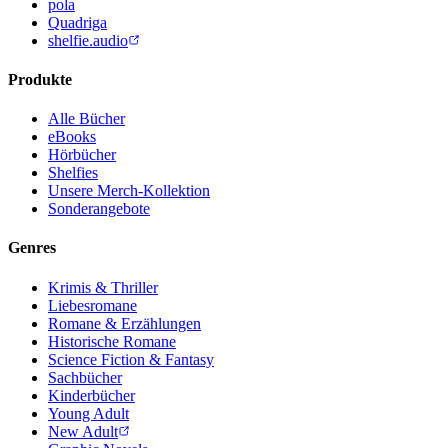
pola
Quadriga
shelfie.audio
Produkte
Alle Bücher
eBooks
Hörbücher
Shelfies
Unsere Merch-Kollektion
Sonderangebote
Genres
Krimis & Thriller
Liebesromane
Romane & Erzählungen
Historische Romane
Science Fiction & Fantasy
Sachbücher
Kinderbücher
Young Adult
New Adult