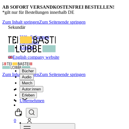
AB SOFORT VERSANDKOSTENFREI BESTELLEN!
*gilt nur für Bestellungen innerhalb DE
Zum Inhalt springen
Zum Seitenende springen
Sekundär
Hilfe & Support
Newsletter
Kontakt
English company website
Bücher
Zum Inhalt springen
Zum Seitenende springen
Audio
Merch
Autor:innen
Erleben
Unternehmen
0