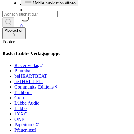
Mobile Navigation öffnen
0
Abbrechen
Footer
Bastei Lübbe Verlagsgruppe
Bastei Verlag
Baumhaus
beHEARTBEAT
beTHRILLED
Community Editions
Eichborn
Grau
Lübbe Audio
Lübbe
LYX
ONE
Papertoons
Pfaueninsel