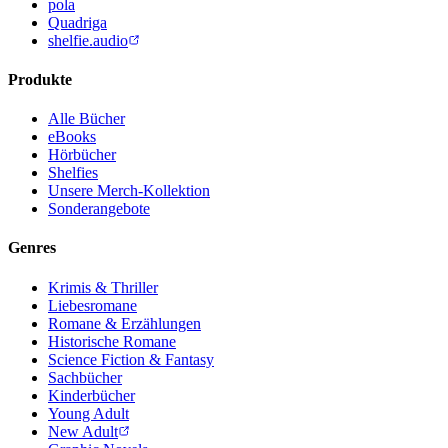
pola
Quadriga
shelfie.audio
Produkte
Alle Bücher
eBooks
Hörbücher
Shelfies
Unsere Merch-Kollektion
Sonderangebote
Genres
Krimis & Thriller
Liebesromane
Romane & Erzählungen
Historische Romane
Science Fiction & Fantasy
Sachbücher
Kinderbücher
Young Adult
New Adult