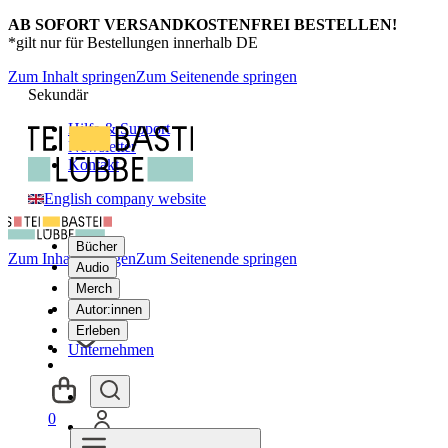
AB SOFORT VERSANDKOSTENFREI BESTELLEN!
*gilt nur für Bestellungen innerhalb DE
Zum Inhalt springen
Zum Seitenende springen
Sekundär
Hilfe & Support
Newsletter
Kontakt
English company website
Bücher
Zum Inhalt springen
Zum Seitenende springen
Audio
Merch
Autor:innen
Erleben
Unternehmen
0