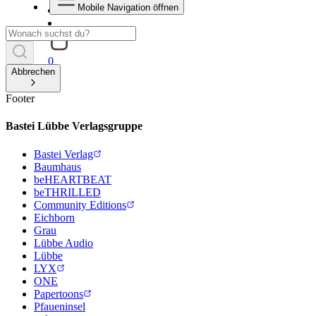
Mobile Navigation öffnen
0
Abbrechen
Footer
Bastei Lübbe Verlagsgruppe
Bastei Verlag
Baumhaus
beHEARTBEAT
beTHRILLED
Community Editions
Eichborn
Grau
Lübbe Audio
Lübbe
LYX
ONE
Papertoons
Pfaueninsel