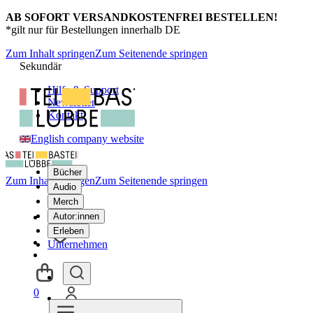
AB SOFORT VERSANDKOSTENFREI BESTELLEN!
*gilt nur für Bestellungen innerhalb DE
Zum Inhalt springen
Zum Seitenende springen
Sekundär
Hilfe & Support
Newsletter
Kontakt
English company website
Bücher
Zum Inhalt springen
Zum Seitenende springen
Audio
Merch
Autor:innen
Erleben
Unternehmen
0