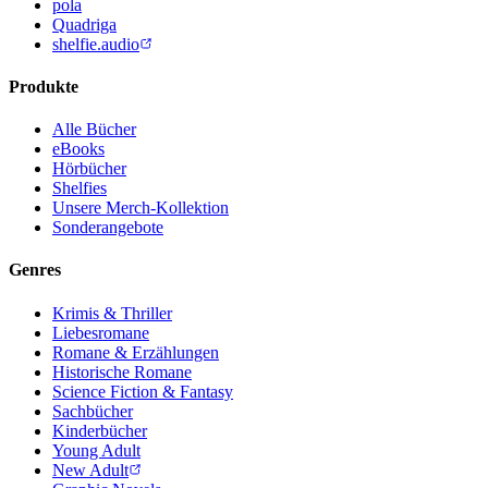
pola
Quadriga
shelfie.audio
Produkte
Alle Bücher
eBooks
Hörbücher
Shelfies
Unsere Merch-Kollektion
Sonderangebote
Genres
Krimis & Thriller
Liebesromane
Romane & Erzählungen
Historische Romane
Science Fiction & Fantasy
Sachbücher
Kinderbücher
Young Adult
New Adult