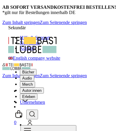
AB SOFORT VERSANDKOSTENFREI BESTELLEN!
*gilt nur für Bestellungen innerhalb DE
Zum Inhalt springen
Zum Seitenende springen
Sekundär
Hilfe & Support
Newsletter
Kontakt
English company website
Bücher
Zum Inhalt springen
Zum Seitenende springen
Audio
Merch
Autor:innen
Erleben
Unternehmen
0