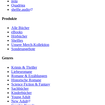
pola
Quadriga
shelfie.audio
Produkte
Alle Bücher
eBooks
Hörbücher
Shelfies
Unsere Merch-Kollektion
Sonderangebote
Genres
Krimis & Thriller
Liebesromane
Romane & Erzählungen
Historische Romane
Science Fiction & Fantasy
Sachbücher
Kinderbücher
Young Adult
New Adult