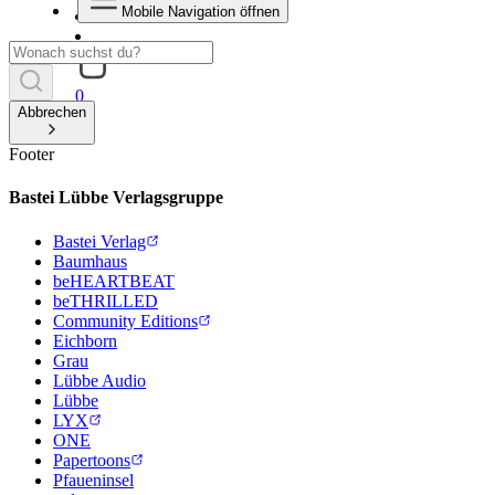
Mobile Navigation öffnen
0
Abbrechen
Footer
Bastei Lübbe Verlagsgruppe
Bastei Verlag
Baumhaus
beHEARTBEAT
beTHRILLED
Community Editions
Eichborn
Grau
Lübbe Audio
Lübbe
LYX
ONE
Papertoons
Pfaueninsel