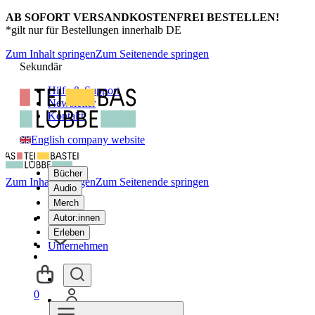
AB SOFORT VERSANDKOSTENFREI BESTELLEN!
*gilt nur für Bestellungen innerhalb DE
Zum Inhalt springen
Zum Seitenende springen
Sekundär
Hilfe & Support
Newsletter
Kontakt
English company website
Bücher
Zum Inhalt springen
Zum Seitenende springen
Audio
Merch
Autor:innen
Erleben
Unternehmen
0