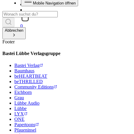
Mobile Navigation öffnen
0
Abbrechen
Footer
Bastei Lübbe Verlagsgruppe
Bastei Verlag
Baumhaus
beHEARTBEAT
beTHRILLED
Community Editions
Eichborn
Grau
Lübbe Audio
Lübbe
LYX
ONE
Papertoons
Pfaueninsel