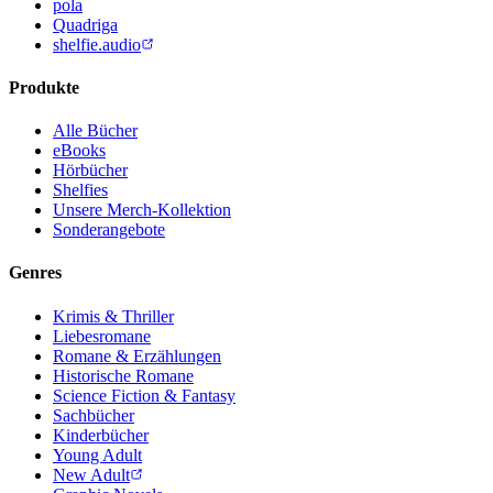
pola
Quadriga
shelfie.audio
Produkte
Alle Bücher
eBooks
Hörbücher
Shelfies
Unsere Merch-Kollektion
Sonderangebote
Genres
Krimis & Thriller
Liebesromane
Romane & Erzählungen
Historische Romane
Science Fiction & Fantasy
Sachbücher
Kinderbücher
Young Adult
New Adult