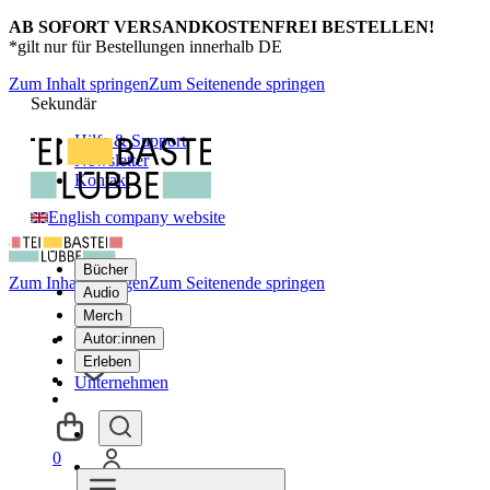
AB SOFORT VERSANDKOSTENFREI BESTELLEN!
*gilt nur für Bestellungen innerhalb DE
Zum Inhalt springen
Zum Seitenende springen
Sekundär
Hilfe & Support
Newsletter
Kontakt
English company website
Bücher
Zum Inhalt springen
Zum Seitenende springen
Audio
Merch
Autor:innen
Erleben
Unternehmen
0