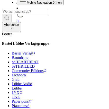
Mobile Navigation öffnen
0
Abbrechen
Footer
Bastei Lübbe Verlagsgruppe
Bastei Verlag
Baumhaus
beHEARTBEAT
beTHRILLED
Community Editions
Eichborn
Grau
Lübbe Audio
Lübbe
LYX
ONE
Papertoons
Pfaueninsel