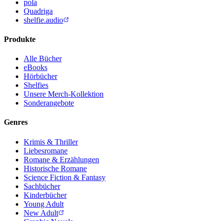
pola
Quadriga
shelfie.audio
Produkte
Alle Bücher
eBooks
Hörbücher
Shelfies
Unsere Merch-Kollektion
Sonderangebote
Genres
Krimis & Thriller
Liebesromane
Romane & Erzählungen
Historische Romane
Science Fiction & Fantasy
Sachbücher
Kinderbücher
Young Adult
New Adult