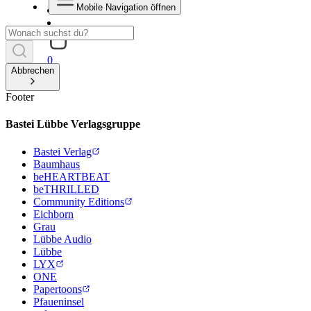
Mobile Navigation öffnen
0
Abbrechen
Footer
Bastei Lübbe Verlagsgruppe
Bastei Verlag
Baumhaus
beHEARTBEAT
beTHRILLED
Community Editions
Eichborn
Grau
Lübbe Audio
Lübbe
LYX
ONE
Papertoons
Pfaueninsel