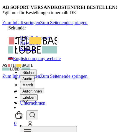
AB SOFORT VERSANDKOSTENFREI BESTELLEN!
*gilt nur für Bestellungen innerhalb DE
Zum Inhalt springen
Zum Seitenende springen
Sekundär
Hilfe & Support
Newsletter
Kontakt
English company website
Bücher
Zum Inhalt springen
Zum Seitenende springen
Audio
Merch
Autor:innen
Erleben
Unternehmen
0