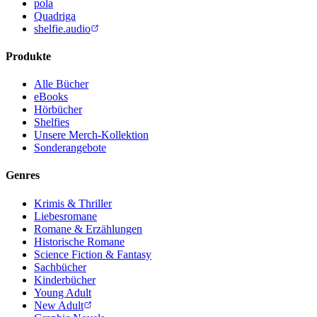
pola
Quadriga
shelfie.audio
Produkte
Alle Bücher
eBooks
Hörbücher
Shelfies
Unsere Merch-Kollektion
Sonderangebote
Genres
Krimis & Thriller
Liebesromane
Romane & Erzählungen
Historische Romane
Science Fiction & Fantasy
Sachbücher
Kinderbücher
Young Adult
New Adult