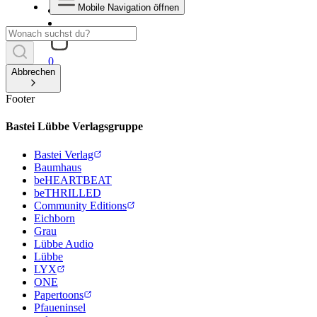
Mobile Navigation öffnen
0
Abbrechen
Footer
Bastei Lübbe Verlagsgruppe
Bastei Verlag
Baumhaus
beHEARTBEAT
beTHRILLED
Community Editions
Eichborn
Grau
Lübbe Audio
Lübbe
LYX
ONE
Papertoons
Pfaueninsel