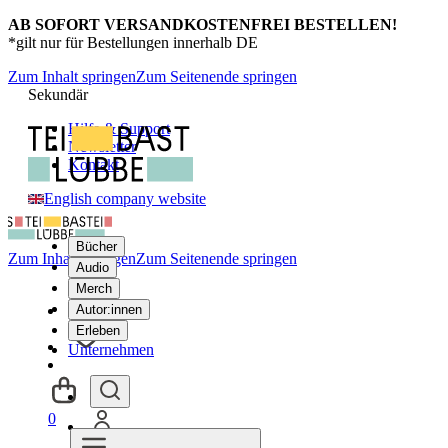
AB SOFORT VERSANDKOSTENFREI BESTELLEN!
*gilt nur für Bestellungen innerhalb DE
Zum Inhalt springen
Zum Seitenende springen
Sekundär
Hilfe & Support
Newsletter
Kontakt
English company website
Bücher
Zum Inhalt springen
Zum Seitenende springen
Audio
Merch
Autor:innen
Erleben
Unternehmen
0