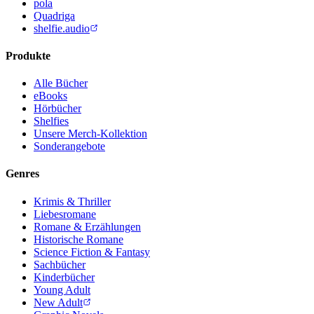
pola
Quadriga
shelfie.audio
Produkte
Alle Bücher
eBooks
Hörbücher
Shelfies
Unsere Merch-Kollektion
Sonderangebote
Genres
Krimis & Thriller
Liebesromane
Romane & Erzählungen
Historische Romane
Science Fiction & Fantasy
Sachbücher
Kinderbücher
Young Adult
New Adult