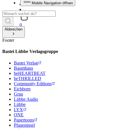
Mobile Navigation öffnen
0
Abbrechen
Footer
Bastei Lübbe Verlagsgruppe
Bastei Verlag
Baumhaus
beHEARTBEAT
beTHRILLED
Community Editions
Eichborn
Grau
Lübbe Audio
Lübbe
LYX
ONE
Papertoons
Pfaueninsel