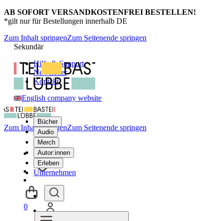
AB SOFORT VERSANDKOSTENFREI BESTELLEN!
*gilt nur für Bestellungen innerhalb DE
Zum Inhalt springen
Zum Seitenende springen
Sekundär
Hilfe & Support
Newsletter
Kontakt
English company website
Bücher
Zum Inhalt springen
Zum Seitenende springen
Audio
Merch
Autor:innen
Erleben
Unternehmen
0