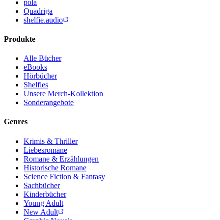
pola
Quadriga
shelfie.audio
Produkte
Alle Bücher
eBooks
Hörbücher
Shelfies
Unsere Merch-Kollektion
Sonderangebote
Genres
Krimis & Thriller
Liebesromane
Romane & Erzählungen
Historische Romane
Science Fiction & Fantasy
Sachbücher
Kinderbücher
Young Adult
New Adult