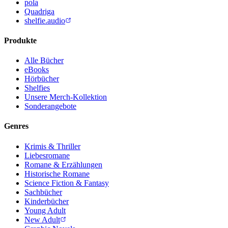
pola
Quadriga
shelfie.audio
Produkte
Alle Bücher
eBooks
Hörbücher
Shelfies
Unsere Merch-Kollektion
Sonderangebote
Genres
Krimis & Thriller
Liebesromane
Romane & Erzählungen
Historische Romane
Science Fiction & Fantasy
Sachbücher
Kinderbücher
Young Adult
New Adult