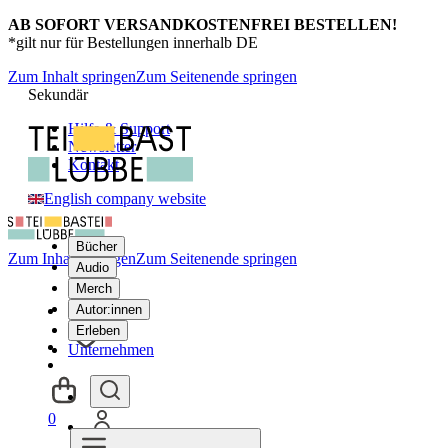
AB SOFORT VERSANDKOSTENFREI BESTELLEN!
*gilt nur für Bestellungen innerhalb DE
Zum Inhalt springen
Zum Seitenende springen
Sekundär
Hilfe & Support
Newsletter
Kontakt
English company website
Bücher
Zum Inhalt springen
Zum Seitenende springen
Audio
Merch
Autor:innen
Erleben
Unternehmen
0