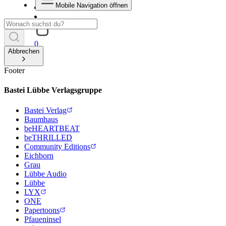
Mobile Navigation öffnen
0
Abbrechen
Footer
Bastei Lübbe Verlagsgruppe
Bastei Verlag
Baumhaus
beHEARTBEAT
beTHRILLED
Community Editions
Eichborn
Grau
Lübbe Audio
Lübbe
LYX
ONE
Papertoons
Pfaueninsel