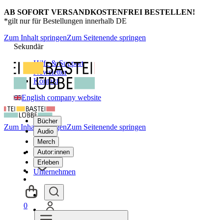
AB SOFORT VERSANDKOSTENFREI BESTELLEN!
*gilt nur für Bestellungen innerhalb DE
Zum Inhalt springen
Zum Seitenende springen
Sekundär
Hilfe & Support
Newsletter
Kontakt
English company website
Bücher
Zum Inhalt springen
Zum Seitenende springen
Audio
Merch
Autor:innen
Erleben
Unternehmen
0