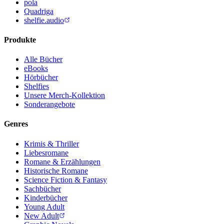
pola
Quadriga
shelfie.audio
Produkte
Alle Bücher
eBooks
Hörbücher
Shelfies
Unsere Merch-Kollektion
Sonderangebote
Genres
Krimis & Thriller
Liebesromane
Romane & Erzählungen
Historische Romane
Science Fiction & Fantasy
Sachbücher
Kinderbücher
Young Adult
New Adult