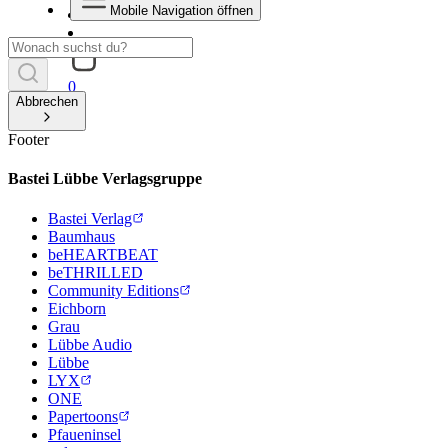
Mobile Navigation öffnen
0
Abbrechen
Footer
Bastei Lübbe Verlagsgruppe
Bastei Verlag
Baumhaus
beHEARTBEAT
beTHRILLED
Community Editions
Eichborn
Grau
Lübbe Audio
Lübbe
LYX
ONE
Papertoons
Pfaueninsel