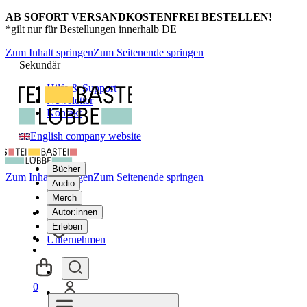
AB SOFORT VERSANDKOSTENFREI BESTELLEN!
*gilt nur für Bestellungen innerhalb DE
Zum Inhalt springen
Zum Seitenende springen
Sekundär
Hilfe & Support
Newsletter
Kontakt
English company website
Bücher
Zum Inhalt springen
Zum Seitenende springen
Audio
Merch
Autor:innen
Erleben
Unternehmen
0