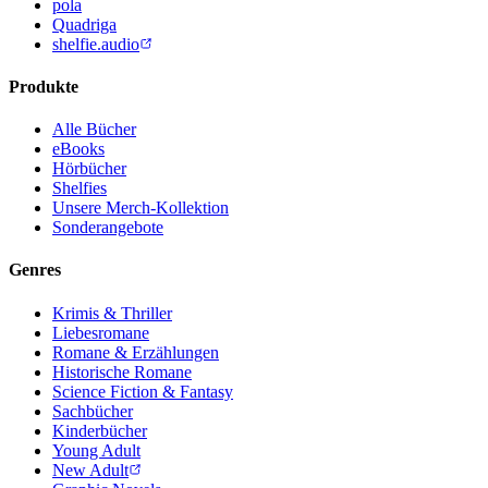
pola
Quadriga
shelfie.audio
Produkte
Alle Bücher
eBooks
Hörbücher
Shelfies
Unsere Merch-Kollektion
Sonderangebote
Genres
Krimis & Thriller
Liebesromane
Romane & Erzählungen
Historische Romane
Science Fiction & Fantasy
Sachbücher
Kinderbücher
Young Adult
New Adult