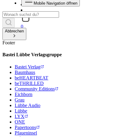
Mobile Navigation öffnen
0
Abbrechen
Footer
Bastei Lübbe Verlagsgruppe
Bastei Verlag
Baumhaus
beHEARTBEAT
beTHRILLED
Community Editions
Eichborn
Grau
Lübbe Audio
Lübbe
LYX
ONE
Papertoons
Pfaueninsel