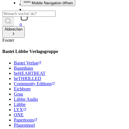
Mobile Navigation öffnen
0
Abbrechen
Footer
Bastei Lübbe Verlagsgruppe
Bastei Verlag
Baumhaus
beHEARTBEAT
beTHRILLED
Community Editions
Eichborn
Grau
Lübbe Audio
Lübbe
LYX
ONE
Papertoons
Pfaueninsel