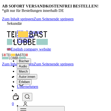
AB SOFORT VERSANDKOSTENFREI BESTELLEN!
*gilt nur für Bestellungen innerhalb DE
Zum Inhalt springen
Zum Seitenende springen
Sekundär
Hilfe & Support
Newsletter
Kontakt
English company website
Bücher
Zum Inhalt springen
Zum Seitenende springen
Audio
Merch
Autor:innen
Erleben
Unternehmen
0