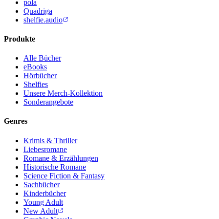
pola
Quadriga
shelfie.audio
Produkte
Alle Bücher
eBooks
Hörbücher
Shelfies
Unsere Merch-Kollektion
Sonderangebote
Genres
Krimis & Thriller
Liebesromane
Romane & Erzählungen
Historische Romane
Science Fiction & Fantasy
Sachbücher
Kinderbücher
Young Adult
New Adult