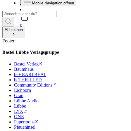
Mobile Navigation öffnen
0
Abbrechen
Footer
Bastei Lübbe Verlagsgruppe
Bastei Verlag
Baumhaus
beHEARTBEAT
beTHRILLED
Community Editions
Eichborn
Grau
Lübbe Audio
Lübbe
LYX
ONE
Papertoons
Pfaueninsel