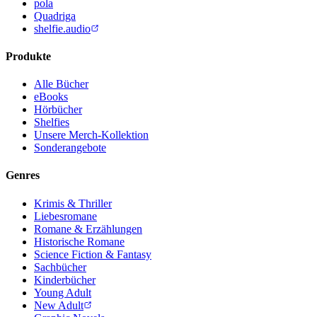
pola
Quadriga
shelfie.audio
Produkte
Alle Bücher
eBooks
Hörbücher
Shelfies
Unsere Merch-Kollektion
Sonderangebote
Genres
Krimis & Thriller
Liebesromane
Romane & Erzählungen
Historische Romane
Science Fiction & Fantasy
Sachbücher
Kinderbücher
Young Adult
New Adult