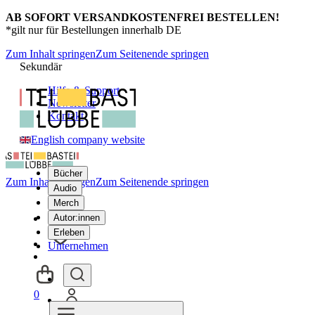
AB SOFORT VERSANDKOSTENFREI BESTELLEN!
*gilt nur für Bestellungen innerhalb DE
Zum Inhalt springen
Zum Seitenende springen
Sekundär
Hilfe & Support
Newsletter
Kontakt
English company website
Bücher
Zum Inhalt springen
Zum Seitenende springen
Audio
Merch
Autor:innen
Erleben
Unternehmen
0