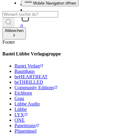
Mobile Navigation öffnen
0
Abbrechen
Footer
Bastei Lübbe Verlagsgruppe
Bastei Verlag
Baumhaus
beHEARTBEAT
beTHRILLED
Community Editions
Eichborn
Grau
Lübbe Audio
Lübbe
LYX
ONE
Papertoons
Pfaueninsel