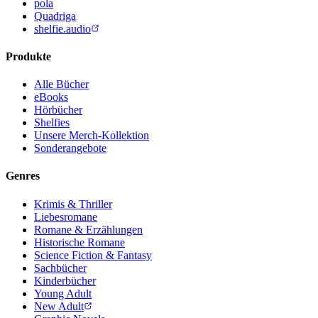
pola
Quadriga
shelfie.audio
Produkte
Alle Bücher
eBooks
Hörbücher
Shelfies
Unsere Merch-Kollektion
Sonderangebote
Genres
Krimis & Thriller
Liebesromane
Romane & Erzählungen
Historische Romane
Science Fiction & Fantasy
Sachbücher
Kinderbücher
Young Adult
New Adult