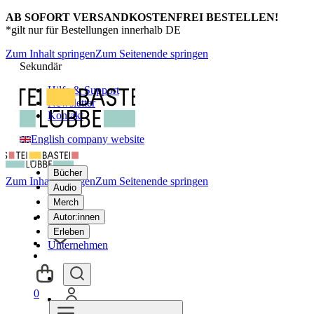
AB SOFORT VERSANDKOSTENFREI BESTELLEN!
*gilt nur für Bestellungen innerhalb DE
Zum Inhalt springen
Zum Seitenende springen
Sekundär
Hilfe & Support
Newsletter
Kontakt
English company website
Bücher
Zum Inhalt springen
Zum Seitenende springen
Audio
Merch
Autor:innen
Erleben
Unternehmen
0