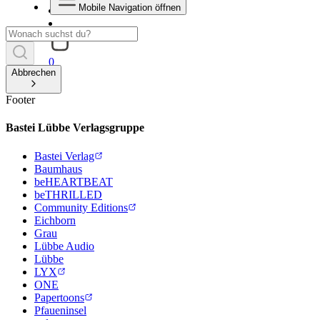
Mobile Navigation öffnen
0
Abbrechen
Footer
Bastei Lübbe Verlagsgruppe
Bastei Verlag
Baumhaus
beHEARTBEAT
beTHRILLED
Community Editions
Eichborn
Grau
Lübbe Audio
Lübbe
LYX
ONE
Papertoons
Pfaueninsel