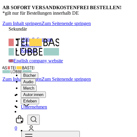
AB SOFORT VERSANDKOSTENFREI BESTELLEN!
*gilt nur für Bestellungen innerhalb DE
Zum Inhalt springen
Zum Seitenende springen
Sekundär
Hilfe & Support
Newsletter
Kontakt
English company website
Bücher
Zum Inhalt springen
Zum Seitenende springen
Audio
Merch
Autor:innen
Erleben
Unternehmen
0