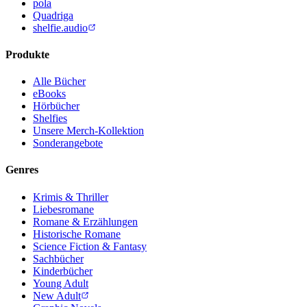
pola
Quadriga
shelfie.audio
Produkte
Alle Bücher
eBooks
Hörbücher
Shelfies
Unsere Merch-Kollektion
Sonderangebote
Genres
Krimis & Thriller
Liebesromane
Romane & Erzählungen
Historische Romane
Science Fiction & Fantasy
Sachbücher
Kinderbücher
Young Adult
New Adult