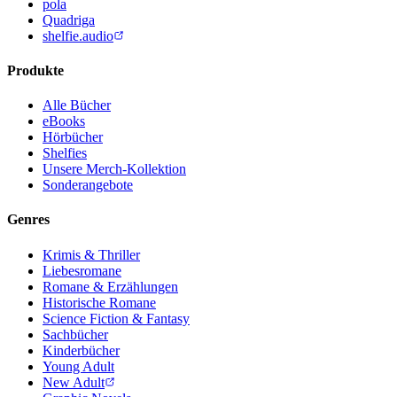
pola
Quadriga
shelfie.audio
Produkte
Alle Bücher
eBooks
Hörbücher
Shelfies
Unsere Merch-Kollektion
Sonderangebote
Genres
Krimis & Thriller
Liebesromane
Romane & Erzählungen
Historische Romane
Science Fiction & Fantasy
Sachbücher
Kinderbücher
Young Adult
New Adult