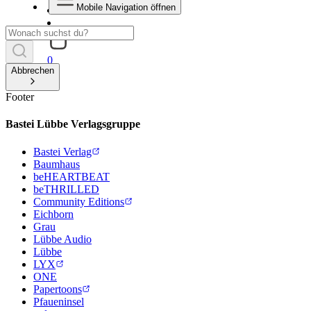
Mobile Navigation öffnen
0
Abbrechen
Footer
Bastei Lübbe Verlagsgruppe
Bastei Verlag
Baumhaus
beHEARTBEAT
beTHRILLED
Community Editions
Eichborn
Grau
Lübbe Audio
Lübbe
LYX
ONE
Papertoons
Pfaueninsel