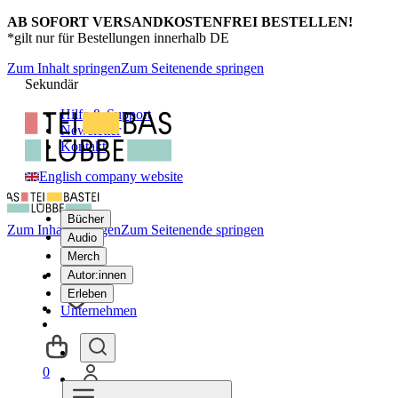
AB SOFORT VERSANDKOSTENFREI BESTELLEN!
*gilt nur für Bestellungen innerhalb DE
Zum Inhalt springen
Zum Seitenende springen
Sekundär
Hilfe & Support
Newsletter
Kontakt
English company website
Bücher
Zum Inhalt springen
Zum Seitenende springen
Audio
Merch
Autor:innen
Erleben
Unternehmen
0