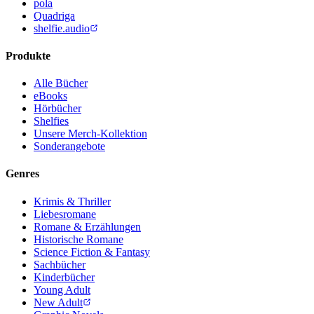
pola
Quadriga
shelfie.audio
Produkte
Alle Bücher
eBooks
Hörbücher
Shelfies
Unsere Merch-Kollektion
Sonderangebote
Genres
Krimis & Thriller
Liebesromane
Romane & Erzählungen
Historische Romane
Science Fiction & Fantasy
Sachbücher
Kinderbücher
Young Adult
New Adult