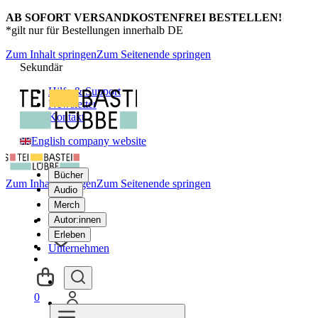
AB SOFORT VERSANDKOSTENFREI BESTELLEN!
*gilt nur für Bestellungen innerhalb DE
Zum Inhalt springen
Zum Seitenende springen
Sekundär
Hilfe & Support
Newsletter
Kontakt
English company website
Bücher
Zum Inhalt springen
Zum Seitenende springen
Audio
Merch
Autor:innen
Erleben
Unternehmen
0