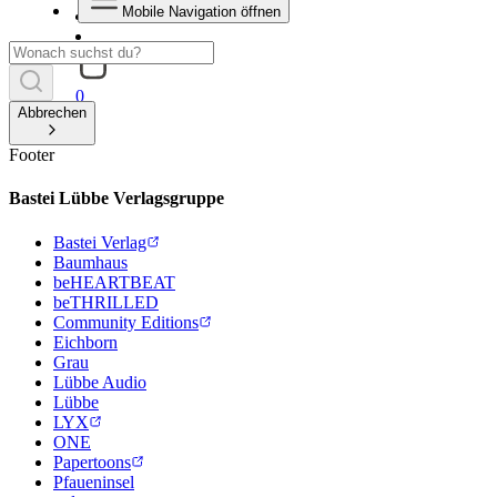
Mobile Navigation öffnen
0
Abbrechen
Footer
Bastei Lübbe Verlagsgruppe
Bastei Verlag
Baumhaus
beHEARTBEAT
beTHRILLED
Community Editions
Eichborn
Grau
Lübbe Audio
Lübbe
LYX
ONE
Papertoons
Pfaueninsel