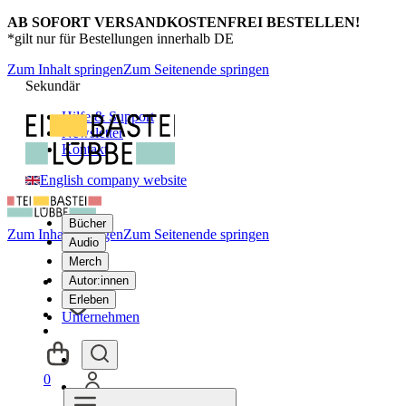
AB SOFORT VERSANDKOSTENFREI BESTELLEN!
*gilt nur für Bestellungen innerhalb DE
Zum Inhalt springen
Zum Seitenende springen
Sekundär
Hilfe & Support
Newsletter
Kontakt
English company website
Bücher
Zum Inhalt springen
Zum Seitenende springen
Audio
Merch
Autor:innen
Erleben
Unternehmen
0