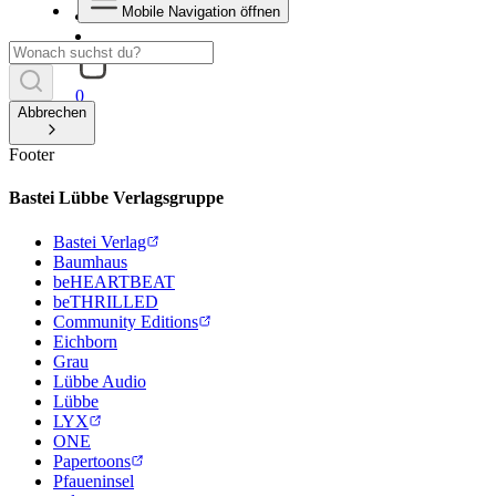
Mobile Navigation öffnen
0
Abbrechen
Footer
Bastei Lübbe Verlagsgruppe
Bastei Verlag
Baumhaus
beHEARTBEAT
beTHRILLED
Community Editions
Eichborn
Grau
Lübbe Audio
Lübbe
LYX
ONE
Papertoons
Pfaueninsel