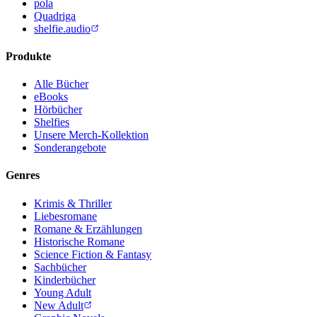
pola
Quadriga
shelfie.audio
Produkte
Alle Bücher
eBooks
Hörbücher
Shelfies
Unsere Merch-Kollektion
Sonderangebote
Genres
Krimis & Thriller
Liebesromane
Romane & Erzählungen
Historische Romane
Science Fiction & Fantasy
Sachbücher
Kinderbücher
Young Adult
New Adult