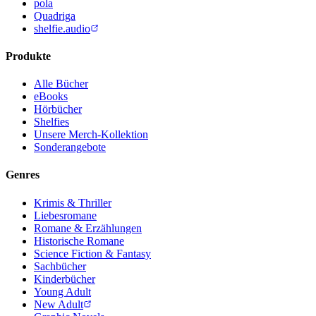
pola
Quadriga
shelfie.audio
Produkte
Alle Bücher
eBooks
Hörbücher
Shelfies
Unsere Merch-Kollektion
Sonderangebote
Genres
Krimis & Thriller
Liebesromane
Romane & Erzählungen
Historische Romane
Science Fiction & Fantasy
Sachbücher
Kinderbücher
Young Adult
New Adult