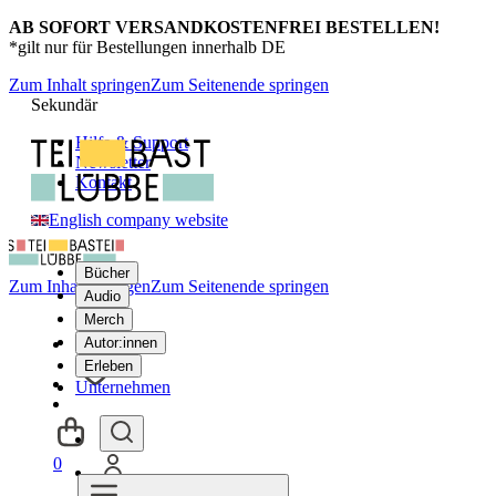
AB SOFORT VERSANDKOSTENFREI BESTELLEN!
*gilt nur für Bestellungen innerhalb DE
Zum Inhalt springen
Zum Seitenende springen
Sekundär
Hilfe & Support
Newsletter
Kontakt
English company website
Bücher
Zum Inhalt springen
Zum Seitenende springen
Audio
Merch
Autor:innen
Erleben
Unternehmen
0