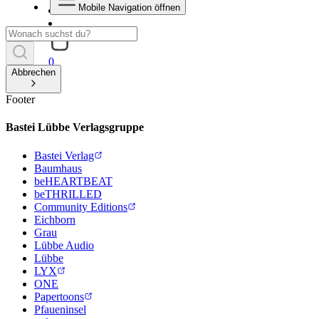
Mobile Navigation öffnen
0
Abbrechen
Footer
Bastei Lübbe Verlagsgruppe
Bastei Verlag
Baumhaus
beHEARTBEAT
beTHRILLED
Community Editions
Eichborn
Grau
Lübbe Audio
Lübbe
LYX
ONE
Papertoons
Pfaueninsel