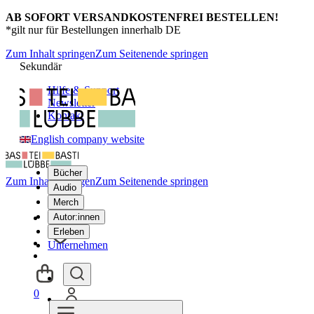
AB SOFORT VERSANDKOSTENFREI BESTELLEN!
*gilt nur für Bestellungen innerhalb DE
Zum Inhalt springen
Zum Seitenende springen
Sekundär
Hilfe & Support
Newsletter
Kontakt
English company website
Bücher
Zum Inhalt springen
Zum Seitenende springen
Audio
Merch
Autor:innen
Erleben
Unternehmen
0