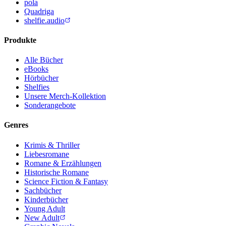
pola
Quadriga
shelfie.audio
Produkte
Alle Bücher
eBooks
Hörbücher
Shelfies
Unsere Merch-Kollektion
Sonderangebote
Genres
Krimis & Thriller
Liebesromane
Romane & Erzählungen
Historische Romane
Science Fiction & Fantasy
Sachbücher
Kinderbücher
Young Adult
New Adult