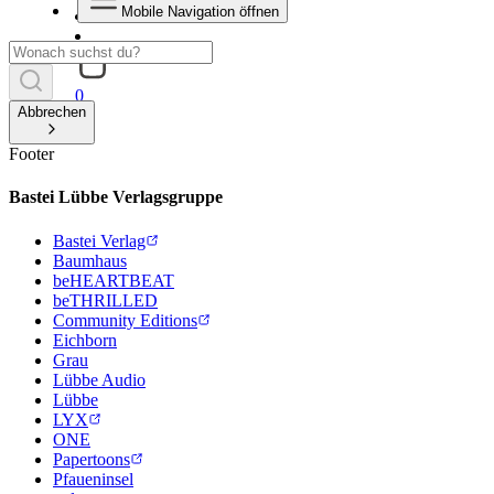
Mobile Navigation öffnen
0
Abbrechen
Footer
Bastei Lübbe Verlagsgruppe
Bastei Verlag
Baumhaus
beHEARTBEAT
beTHRILLED
Community Editions
Eichborn
Grau
Lübbe Audio
Lübbe
LYX
ONE
Papertoons
Pfaueninsel